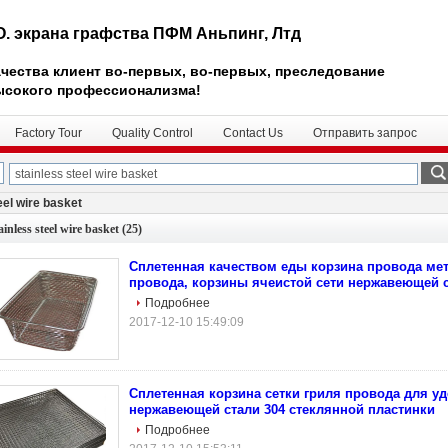
О. экрана графства ПФМ Аньпинг, Лтд
чества клиент во-первых, во-первых, преследование
ысокого профессионализма!
Factory Tour
Quality Control
Contact Us
Отправить запрос
eel wire basket
ainless steel wire basket
(25)
Сплетенная качеством еды корзина провода ме
провода, корзины ячеистой сети нержавеющей 
Подробнее
2017-12-10 15:49:09
Сплетенная корзина сетки гриля провода для у
нержавеющей стали 304 стеклянной пластинки
Подробнее