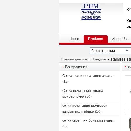
К
Ка
в
Home
Products
About Us
stainless st
Главная страница
Продукция
Все продукты
st
Сетка ткани печатания экрана
(12)
Сетка печатания экрана
моноволокна
(10)
сетка печатания шелковой
ширмы полиэфира
(10)
сетка скрепляя болтами ткани
(8)