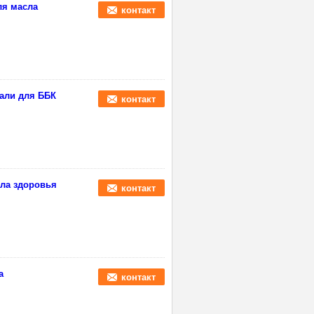
ля масла
контакт
тали для ББК
контакт
лла здоровья
контакт
а
контакт