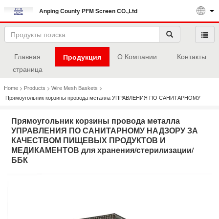
Anping County PFM Screen CO.,Ltd
Главная
О Компании
Контакты
Продукция
страница
>
>
>
Home
Products
Wire Mesh Baskets
Прямоугольник корзины провода металла УПРАВЛЕНИЯ ПО САНИТАРНОМУ
НАДЗОРУ ЗА КАЧЕСТВОМ ПИЩЕВЫХ ПРОДУКТОВ И МЕДИКАМЕНТОВ для
Прямоугольник корзины провода металла
УПРАВЛЕНИЯ ПО САНИТАРНОМУ НАДЗОРУ ЗА
хранения/стерилизации/ББК
КАЧЕСТВОМ ПИЩЕВЫХ ПРОДУКТОВ И
МЕДИКАМЕНТОВ для хранения/стерилизации/
ББК