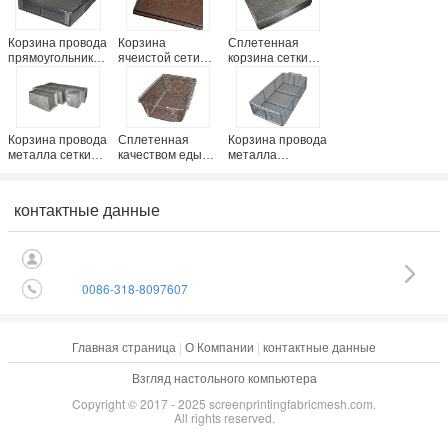
Корзина провода
Корзина
Сплетенная
прямоугольника
ячеистой сети
корзина сетки
стерилизатора
металла
гриля провода
нержавеющей
нержавеющей
для удержания
стали 304 с
стали для ББК
нержавеющей
ручкой
фильтруя экрана
стали 304
стеклянной
Корзина провода
Сплетенная
Корзина провода
пластинки
металла сетки
качеством еды
металла
300 микронов
корзина провода
нержавеющей
для масла
металла
стали для мыть
фильтруя,
провода,
плода/жаря
контактные данные
нержавеющей
корзины
/steaming
стали 304
ячеистой сети
нержавеющей
стали
0086-318-8097607
Главная страница
|
О Компании
|
контактные данные
Взгляд настольного компьютера
Copyright © 2017 - 2025 screenprintingfabricmesh.com.
All rights reserved.