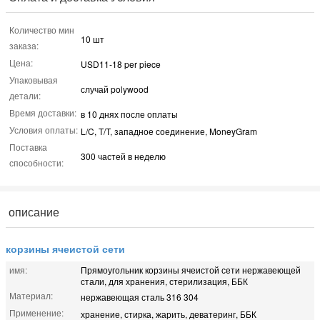
Количество мин
10 шт
заказа:
Цена:
USD11-18 per piece
Упаковывая
случай polywood
детали:
Время доставки:
в 10 днях после оплаты
Условия оплаты:
L/C, T/T, западное соединение, MoneyGram
Поставка
300 частей в неделю
способности:
описание
корзины ячеистой сети
имя:
Прямоугольник корзины ячеистой сети нержавеющей
стали, для хранения, стерилизация, ББК
Материал:
нержавеющая сталь 316 304
Применение:
хранение, стирка, жарить, деватеринг, ББК