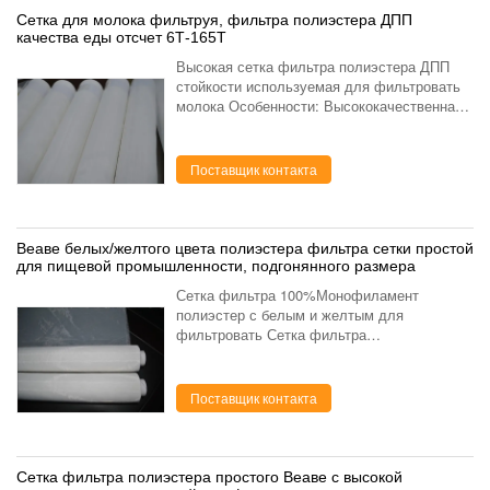
Сетка для молока фильтруя, фильтра полиэстера ДПП
качества еды отсчет 6Т-165Т
Высокая сетка фильтра полиэстера ДПП
стойкости используемая для фильтровать
молока Особенности: Высококачественная,
высокая стойкость и самое лучшее
тенсилиты Улучшенная прочность ткани
Более быстрая стабилизац...
Поставщик контакта
Веаве белых/желтого цвета полиэстера фильтра сетки простой
для пищевой промышленности, подгонянного размера
Сетка фильтра 100%Монофиламент
полиэстер с белым и желтым для
фильтровать Сетка фильтра
100%Монофиламент полиэстер с белым и
желтым для фильтруя описания: Отсчет
сетки: 6Т-165Т Цвет: Белый, желтый,
Поставщик контакта
чернота Разм...
Сетка фильтра полиэстера простого Веаве с высокой