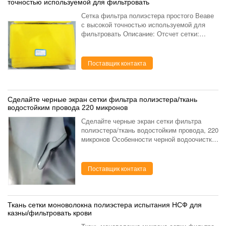
точностью используемой для фильтровать
Сетка фильтра полиэстера простого Веаве
с высокой точностью используемой для
фильтровать Описание: Отсчет сетки:
6Т-165Т Цвет: Белый, желтый, чернота
Размер отверстия: Квадратное отверстие.
Диаметр потока: 30...
Поставщик контакта
Сделайте черные экран сетки фильтра полиэстера/ткань
водостойким провода 220 микронов
Сделайте черные экран сетки фильтра
полиэстера/ткань водостойким провода, 220
микронов Особенности черной водоочистки
сетки фильтра полиэстера:
водоустойчивый, разрешение 5 черная
обработка размеры микрона филь...
Поставщик контакта
Ткань сетки моноволокна полиэстера испытания НСФ для
казны/фильтровать крови