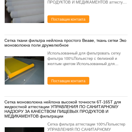
ПРОДУКТОВ И МЕДИКАМЕНТОВ аттестует
экран сетки фильтра полиэстера
моноволокно 100% 220 микронов Описание:
имя качество еды сетки фильтра
Поставщик контакта
полиэстера кунер с...
Сетка ткани фильтра нейлона простого Веаве, ткань сетки Эко
моноволокна поли дружелюбное
Использованный для фильтровать сетку
фильтра 100%Польестер с белизной и
желтым цветом Использованный для
фильтровать сетку фильтра
100%Польестер с белым и желтым
описанием: Отсчет сетки: 6Т-165Т Цвет:
Поставщик контакта
Белый, же...
Сетка моноволокна нейлона высокой точности 6Т-165Т для
жидкостной аттестации УПРАВЛЕНИЯ ПО САНИТАРНОМУ
НАДЗОРУ ЗА КАЧЕСТВОМ ПИЩЕВЫХ ПРОДУКТОВ И
МЕДИКАМЕНТОВ фильтрации
Сетка фильтра аттестации 100%Польестер
УПРАВЛЕНИЯ ПО САНИТАРНОМУ