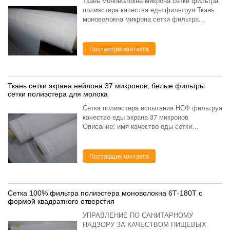
Ткань моноволокна микрона сетки фильтра
полиэстера качества еды фильтруя Ткань
моноволокна микрона сетки фильтра
полиэстера качества еды фильтруя также
вызвана сеткой полиэстера, сеткой микрона
полиэстера, экра...
Поставщик контакта
Ткань сетки экрана нейлона 37 микронов, белые фильтры
сетки полиэстера для молока
Сетка полиэстера испытания НСФ фильтруя
качество еды экрана 37 микронов
Описание: имя качество еды сетки
полиэстера фильтруя кунер сетки на дюйм
15-460 цвет белый форма отверстия
квадрат ширина 105км, 115м, 127...
Поставщик контакта
Сетка 100% фильтра полиэстера моноволокна 6Т-180Т с
формой квадратного отверстия
УПРАВЛЕНИЕ ПО САНИТАРНОМУ
НАДЗОРУ ЗА КАЧЕСТВОМ ПИЩЕВЫХ