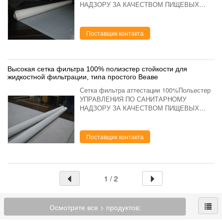
НАДЗОРУ ЗА КАЧЕСТВОМ ПИЩЕВЫХ
ПРОДУКТОВ И МЕДИКАМЕНТОВ с
белизной и желтым цветом Сетка фильтра
100%Монофиламент полиэстер с белым и
Поставщик контакта
желтым описан...
Высокая сетка фильтра 100% полиэстер стойкости для
жидкостной фильтрации, типа простого Веаве
Сетка фильтра аттестации 100%Польестер
УПРАВЛЕНИЯ ПО САНИТАРНОМУ
НАДЗОРУ ЗА КАЧЕСТВОМ ПИЩЕВЫХ
ПРОДУКТОВ И МЕДИКАМЕНТОВ для
фильтровать еды Сетка фильтра
100%Монофиламент полиэстер с белым и
Поставщик контакта
желтым описанием цве...
1 / 2
Осмотрите все > продуктов;