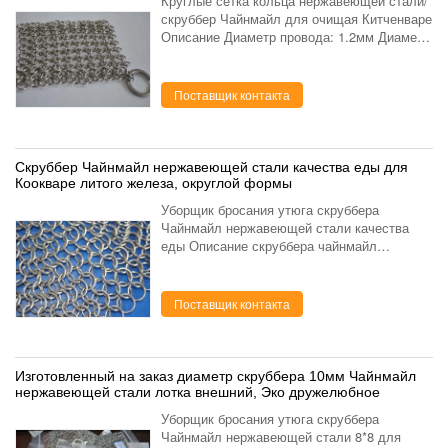
Круглые сетка кольца нержавеющей стали/
скруббер Чайнмайл для очищая Китченваре
Описание Диаметр провода: 1.2мм Диаметр
кольца: 10мм Технический Веаве:
Сделанный высококачественного рук-
сплетенного кольца метал...
Поставщик контакта
Скруббер Чайнмайл нержавеющей стали качества еды для
Коокваре литого железа, округлой формы
Уборщик бросания утюга скруббера
Чайнмайл нержавеющей стали качества
еды Описание скруббера чайнмайл
нержавеющей стали: скруббер чайнмайл
нержавеющей стали использован для того
чтобы очистить ваш коокваре литог...
Поставщик контакта
Изготовленный на заказ диаметр скруббера 10мм Чайнмайл
нержавеющей стали лотка внешний, Эко дружелюбное
Уборщик бросания утюга скруббера
Чайнмайл нержавеющей стали 8*8 для