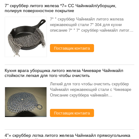
7" скруббер литого железа *7» СС Чайнмайл/уборщик,
полируя поверхностное покрытие
7" * скруббер Чайнмайл литого железа
нержавеющей стали 7" 304 для кухни
описание 7" * 7" скруббер чайнмайл литого
железа: вокруг 7" скруббер Чайнмайл
литого железа круглый материал скруббер
чайнмайл сделанный и...
Поставщик контакта
Кухня врага уборщика литого железа Чикеваре Чайнмайл
стойкости легкая для того чтобы очистить
Легкий для того чтобы очистить скруббер
Чайнмайл нержавеющей стали с Чикеваре
Описание скруббера чайнмайл
нержавеющей стали: скруббер чайнмайл
нержавеющей стали использован для того
чтобы очистить ваш коокваре ...
Поставщик контакта
4"» скруббер лотка литого железа Чайнмайл прямоугольника