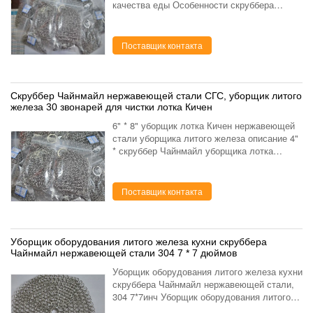
качества еды Особенности скруббера
чайнмайл нержавеющей стали: Легкий для
использования - побегите ваш лоток под
теплой водой и скруб. Сваренн...
Поставщик контакта
Скруббер Чайнмайл нержавеющей стали СГС, уборщик литого
железа 30 звонарей для чистки лотка Кичен
6" * 8" уборщик лотка Кичен нержавеющей
стали уборщика литого железа описание 4"
* скруббер Чайнмайл уборщика лотка
литого железа нержавеющей стали 4" 304:
материал сус304 и стальной провод 316
диаметр провода ...
Поставщик контакта
Уборщик оборудования литого железа кухни скруббера
Чайнмайл нержавеющей стали 304 7 * 7 дюймов
Уборщик оборудования литого железа кухни
скруббера Чайнмайл нержавеющей стали,
304 7*7инч Уборщик оборудования литого
железа кухни скруббера Чайнмайл