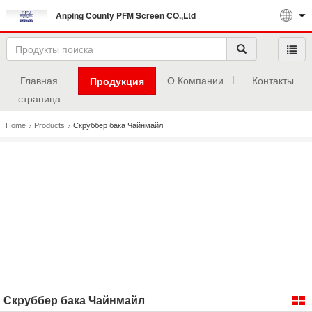
Anping County PFM Screen CO.,Ltd
Главная
О Компании
Контакты
Продукция
страница
>
>
Home
Products
Скруббер бака Чайнмайл
Скруббер бака Чайнмайл