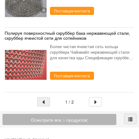
нержавеющей стали, 304 7*7инч
использован для того чтобы очи...
Поставщик контакта
Полируя поверхностный скруббер бака нержавеющей стали,
скруббер ячеистой сети для сотейников
Более чистая ячеистая сеть кольца
скруббера Чайнмайл нержавеющей стали
для качества еды Спецификации скруббера
чайнмайл нержавеющей стали: с кольцом
абиг, вы можете ханге скруббер чайнмайл
на стене диаметр коль...
Поставщик контакта
1 / 2
Осмотрите все > продуктов;