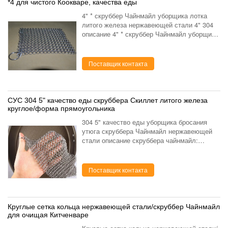
*4 для чистого Коокваре, качества еды
4" * скруббер Чайнмайл уборщика лотка
литого железа нержавеющей стали 4" 304
описание 4" * скруббер Чайнмайл уборщика
лотка литого железа нержавеющей стали 4"
304: придайте квадратную форму 4" *
скруббер Чайнма...
Поставщик контакта
СУС 304 5" качество еды скруббера Скиллет литого железа
круглое/форма прямоугольника
304 5" качество еды уборщика бросания
утюга скруббера Чайнмайл нержавеющей
стали описание скруббера чайнмайл:
скруббер чайнмайл нержавеющей стали
использован для того чтобы очистить ваш
коокваре литого железа э...
Поставщик контакта
Круглые сетка кольца нержавеющей стали/скруббер Чайнмайл
для очищая Китченваре