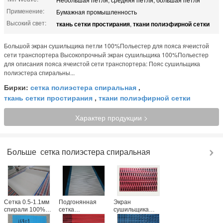
Применение:
Бумажная промышленность
Высокий свет:
ткань сетки простирания
,
ткани полиэфирной сетки
Большой экран сушильщика петли 100%Польестер для пояса ячеистой
сети транспортера Высокопрочный экран сушильщика 100%Польестер
для описания пояса ячеистой сети транспортера: Пояс сушильщика
полиэстера спиральны...
Бирки:
сетка полиэстера спиральная
,
ткань сетки простирания
,
ткани полиэфирной сетки
Характер продукции >
Больше
сетка полиэстера спиральная
Сетка 0.5-1.1мм
Подгонянная
Экран
спирали 100%
сетка
сушильщика
полиэстер
конвейерной
пояса ячеистой