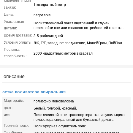
Количество мин
1 квадратный метр
заказа:
Цена:
negotiable
Упаковывая
Полиэтиленовый пакет внутренний и случай
переклейки вне или согласно потребностей клиента.
детали:
Время доставки:
3-5 рабочих дней
Условия оплаты:
Л/К, Т/Т, западное соединение, МонейГрам, ПайПал
Поставка
2000 квадратных метров в квартал
способности:
описание
сетка полиэстера спиральная
Мартерайл:
полиэфир моноволокна
цвет:
Белый, голубой, красный.
имя:
Пояс ячеистой сети транспортера ткани сушильщика
полиэстера спиральный для бумажный делать
Горячий поиск:
Полиэфирная осушитель пояс
Тип Weave:
Небольшая петля, средняя петля, большая петля