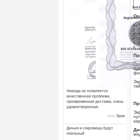
Ос
Пр
По
бу
фи
Эк
тай
Никогда не появляется
качественная проблема,
своевременная доставка, очень
Пр
удовлетворенная.
Эк
—— Эрик
пу
кар
Деньги и сокровища будут
Ди
обильный
ме