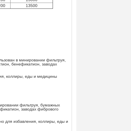
200
13500
льзован в минировании фильтруя,
тион, бенефикатион, заводах
ия, коллиры, еды и медицины
нировании фильтруя, бумажных
ефикатион, заводах фибрового
но для избавления, коллиры, еды и