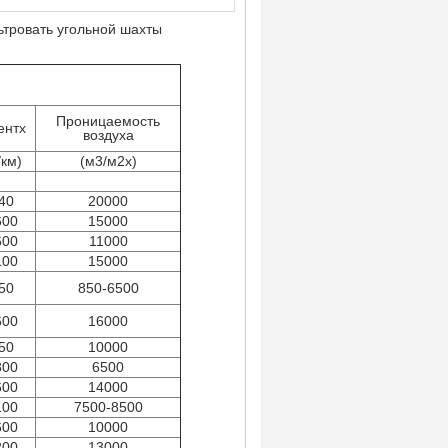
ьтровать угольной шахты
Проницаемость
ентх
воздуха
/км)
(м3/м2х)
40
20000
600
15000
600
11000
100
15000
50
850-6500
600
16000
50
10000
800
6500
600
14000
100
7500-8500
600
10000
200
13000