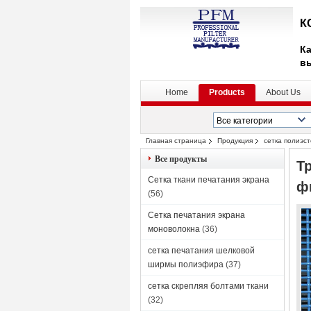
К
Ка
в
Home
Products
About Us
Главная страница
Продукция
сетка полиэс
Все продукты
Т
Сетка ткани печатания экрана
ф
(56)
Сетка печатания экрана
моноволокна
(36)
сетка печатания шелковой
ширмы полиэфира
(37)
сетка скрепляя болтами ткани
(32)