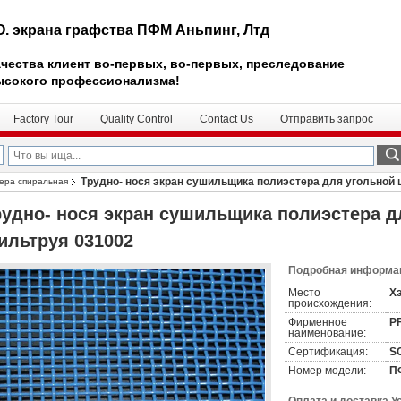
О. экрана графства ПФМ Аньпинг, Лтд
чества клиент во-первых, во-первых, преследование
ысокого профессионализма!
Factory Tour
Quality Control
Contact Us
Отправить запрос
Трудно- нося экран сушильщика полиэстера для угольной
тера спиральная
рудно- нося экран сушильщика полиэстера 
ильтруя 031002
Подробная информац
Место
Хэ
происхождения:
Фирменное
P
наименование:
Сертификация:
S
Номер модели:
П