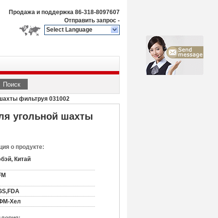
Продажа и поддержка
86-318-8097607
Отправить запрос
-
Select Language
Поиск
 шахты фильтруя 031002
для угольной шахты
ия о продукте:
бэй, Китай
FM
GS,FDA
ФМ-Хел