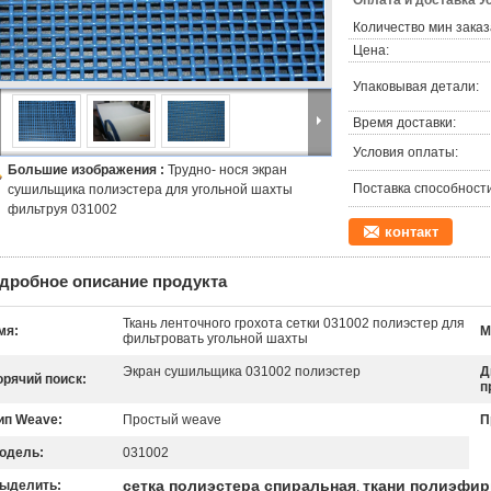
Оплата и доставка У
Количество мин заказ
Цена:
Упаковывая детали:
Время доставки:
Условия оплаты:
Большие изображения :
Трудно- нося экран
Поставка способности
сушильщика полиэстера для угольной шахты
фильтруя 031002
контакт
дробное описание продукта
Ткань ленточного грохота сетки 031002 полиэстер для
мя:
М
фильтровать угольной шахты
Экран сушильщика 031002 полиэстер
Д
орячий поиск:
п
ип Weave:
Простый weave
П
одель:
031002
сетка полиэстера спиральная
ткани полиэфир
ыделить:
,