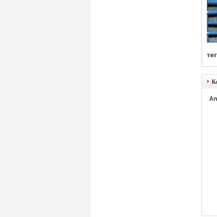
тег
К
An