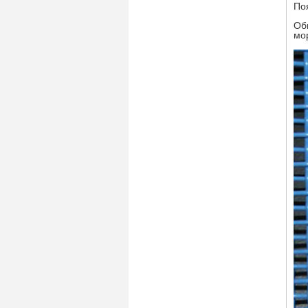
По
Об
мо