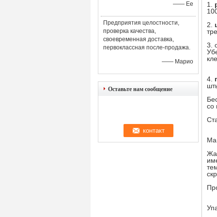
—— Ее
1.
10
Предприятия целостности,
2.
проверка качества,
тр
своевременная доставка,
3.
первоклассная после-продажа.
Уб
кле
—— Марио
4.
шт
Оставьте нам сообщение
Бе
со
Ст
Ма
Жа
им
те
скр
Пр
Упа