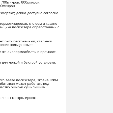
 700микрон, 800микрон,
00микрон.
измеряют, длина доступно согласно
герметизировать с клеем и каванс
ильщика полиэстера обработанный с
ет быть бесконечный, стальной
нение кольца штыря.
е же айрпермеабилты и прочность
для легкой и быстрой установки.
ого веаве полиэстера, экрана ПФМ
абатывая может работать под
ачество ошибки сушильщика
лняет контролировать,