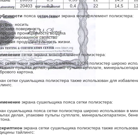
ткань
20403
0,3
0,4
22
14,5
1
обенности
пояса сетки ткани экрана монофялемент полиэстера:
трудно- носить
плоская поверхность
хорошая проницаемость воздуха
стабилизированное свойство
длинная продолжительность жизни.
именение
сетки экрана монофялемент полиэстера:
яс сетки ткани экрана монофялемент 100% полиэстер широко испо
мажных пульпах делая, упаковке пульпы сулплате, минеральсепара
брового картона.
ран сетки сушильщика полиэстера также использован для избавлен
лингс.
именение
экрана сушильщика пояса сетки полиэстера:
ран сушильщика пояса сетки полиэстера широко использован в ми
льпах делая, упаковке пульпы сулплате, минеральсепаратион, бен
тона.
скриптион
экрана сетки сушильщика полиэстера также использова
дицины тайлингс: