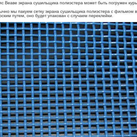
яс Веаве экрана сушильщика полиэстера может быть погружен кур
ычно мы пакуем сетку экрана сушильщика полиэстера с фильмом в
рским путем, оно будет упакован с случаем переклейки.