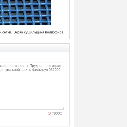
,
й сетки
Экран сушильщика полиэфира
(
0
/ 3000)