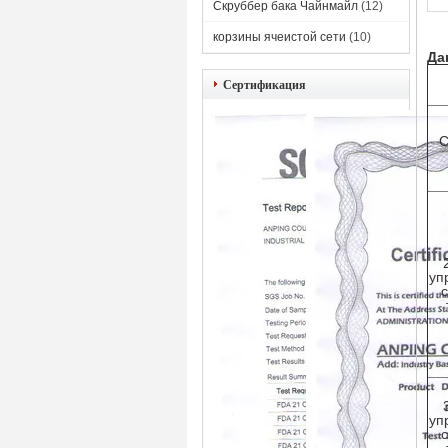
Скруббер бака Чайнмайл
(12)
корзины ячеистой сети
(10)
Да
Сертификация
С
уп
с
уп
с