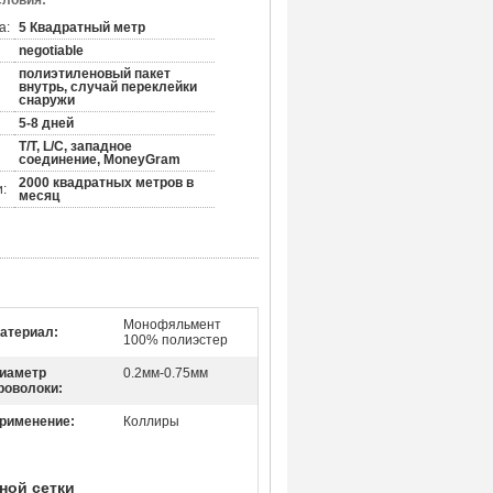
словия:
а:
5 Квадратный метр
negotiable
полиэтиленовый пакет
внутрь, случай переклейки
снаружи
5-8 дней
T/T, L/C, западное
соединение, MoneyGram
2000 квадратных метров в
:
месяц
Монофяльмент
атериал:
100% полиэстер
иаметр
0.2мм-0.75мм
роволоки:
рименение:
Коллиры
ной сетки