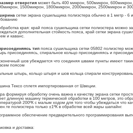
размер отверстия
может быть 400 микрон, 500микрон, 600микрон,
00микрон, 1500микрон, 1800микрон, 2000микрон, 2500микрон и 30
ширина
сетки экрана сушильщика полиэстера обычно в 1 метр - 6 
ебованию
 обработка края: край пояса сушильщика сетки полиэстера можно за
еждаться дополнительная стойкость пояса, край сетки экрана суш
ем и каванс.
присоединяясь тип
пояса сушильщика сетки 05802 полиэстер мож
ырь присоединяясь, спиральное кольцо присоединяясь и присоеди
сконечный шов убеждается что соединяя швами пункты имеют таки
 всем поясом
альные штырь, кольцо штыря и шов кольца спирали конструированы 
шина Тексо сплетя импортированная от Швеции.
ра формируя обработку очень важна к качеству экрана сетки прост
еет длинную машину термической обработки в 100 метров, это обр
мпературой 200ºК с малым ходом для того чтобы убеждаться что к
ен.те полиэстера только ±1ºК в обработке всей жары шапайнг.
ограммное обеспечение предварительного программирования выпо
ковка и доставка: