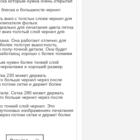
еска которым нужна очень открытая
 блеска и большинств чернил
ь вниз с толстых слоев чернил для
рилипателя фольги.
Идеально для печатания цвета пятна
т вниз толстый слой чернил для
рана. Она работает отлично для
более толстую выкостность.
 полу-точной детали. Она будет
 работающ хорошо с более тонкими
рым нужен более тонкий слой
и чернилами и хороший размер
тка 230 может держать
го больше чернил через после
з потоки сетки и держит более
тали. Сетка 280 может держать
го больше чернил через после
о тонкий слой чернил. Это
олутоновых изображениях печатания
ерез потоки сетки и держит более