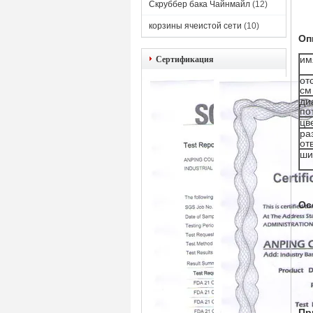
Скруббер бака Чайнмайл
(12)
корзины ячеистой сети
(10)
Оп
им
Сертификация
от
см
ди
по
цв
ра
от
ши
Ос
Пр