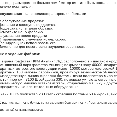
разец с размером не больше чем 2метер смогите быть поставлено 
лачено покупателя.
служивание
ткани полиэстера скрепляя болтами
е обслуживание продажи:
Дознание и советуя с поддержка.
Поддержка испытания образца.
Осмотрите нашу фабрику.
служивания после продажи
Отправляющ отслеживая номер скоро.
Тренирующ как использовать его
Изменение для нового если неудовлетворенность
ше
введение фабрики
. экрана графства ПФМ Аньпинг, Лтд расположено в известном «род
омышленный парк графства Аньпинг, покрывает зону 40000 квадрат
адратных метров, его конструкции имеет 10000 метров мастерской 
адратных, 163 человек работников, проектируя техническое 56 чело
оизводственную линию скрепляя болтами ткани полиэстера мира 
нь гриппер см п7100 Швейцарии 330, немецкие умные электронные
томатическую машину установки жары, стиральную машину и друго
едварительные испытательные оборудования.
,
,
:
растяжимая ткань болта
сетка скрепляя болтами ткани
Растяжимая скреп
идная гайка ткань полиэстер