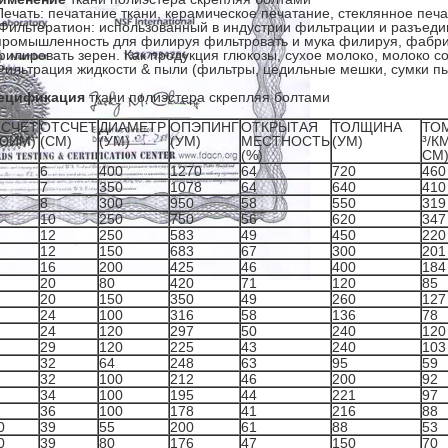
Печать: печатание ткани, керамическое печатание, стеклянное печ
Фильтератион: использованный в индустрии фильтрации и разъеди
промышленность для филируя фильтровать и мука филируя, фабри
филировать зерен. Как продукция глюкозы, сухое молоко, молоко со
Фильтрация жидкости & пыли (фильтры, цедильные мешки, сумки п
ецификация
ткани полиэстера скрепляя болтами
СЧЕТ
ОТСЧЕТ
ДИАМЕТР
ОПЭПИНГ
ОТКРЫТАЯ
ТОЛЩИНА
ТОМ
ЮЙМ)
(CM)
(УМ)
(УМ)
МЕСТНОСТЬ
(УМ)
³/К
(%)
СМ
6
400
1270
64
720
460
7
350
1078
64
640
410
8
300
950
58
550
319
10
250
750
56
620
347
12
250
583
49
450
220
12
150
683
67
300
201
16
200
425
46
400
184
20
80
420
71
120
85
20
150
350
49
260
127
24
100
316
58
136
78
24
120
297
50
240
120
29
120
225
43
240
103
32
64
248
63
95
59
32
100
212
46
200
92
34
100
195
44
221
97
36
100
178
41
216
88
0
39
55
200
61
88
53
0
39
80
176
47
150
70