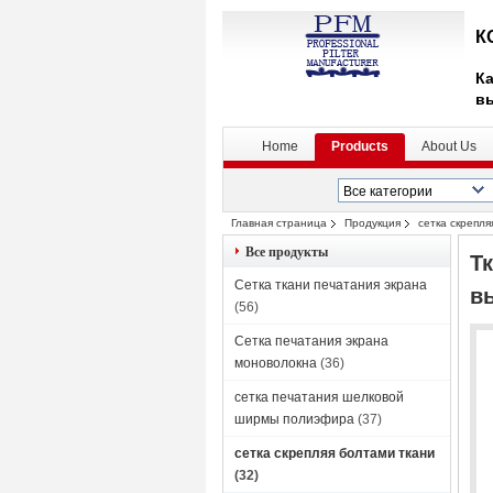
К
Ка
в
Home
Products
About Us
Главная страница
Продукция
сетка скрепля
Все продукты
Т
Сетка ткани печатания экрана
в
(56)
Сетка печатания экрана
моноволокна
(36)
сетка печатания шелковой
ширмы полиэфира
(37)
сетка скрепляя болтами ткани
(32)