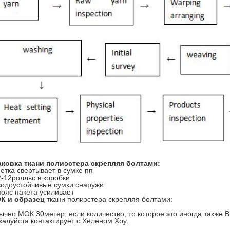
аковка ткани полиэстера скрепляя болтами:
сетка свертывает в сумке пп
2-12ролльс в коробки
водоустойчивые сумки снаружи
пояс пакета усиливает
К и образец
ткани полиэстера скрепляя болтами:
ычно МОК 30метер, если количество, то которое это иногда также
жалуйста контактирует с Хеленом Хоу.