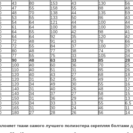
0
43
80
153
43
130
56
0
47
55
158
55
88
48
0
48
70
138
44
135
59
5
53
55
133
50
86
43
5
54
64
121
44
100
44
0
61
64
100
38
100
38
0
64
55
100
42
98
41
0
64
64
92
35
120
42
0
72
48
91
43
78
66
0
72
55
84
37
100
37
0
80
48
77
38
74
28
5
77
55
75
33
105
34
0
90
48
63
33
85
28
0
100
40
60
36
70
25
0
110
40
51
31
85
26
5
120
40
43
27
68
18
5
120
31
52
35
49
17
5
120
34
49
30
55
16
5
140
31
40
26
48
12
5
140
34
37
27
58
15
0
150
31
36
29
46
13
0
150
34
33
13
55
6,5
0
165
31
30
24
46
11
0
180
27
28
26
56
14
клоняет ткани самого лучшего полиэстера скрепляя болтами
д