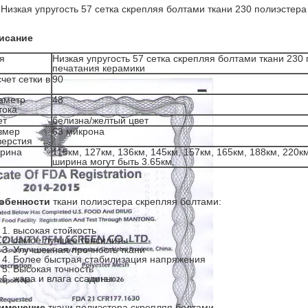
Низкая упругость 57 сетка скрепляя болтами ткани 230 полиэстер
исание
я
Низкая упругость 57 сетка скрепляя болтами ткани 230
печатания керамики
счет сетки в
90
аметр
48
тока
ет
белизна/желтый цвет
змер
63 микрона
верстия
рина
115км, 127км, 136км, 145км, 157км, 165км, 188км, 2
ширина могут быть 3.65км.
обенности
ткани полиэстера скрепляя болтами:
высокая стойкость
самое лучшее тенсилиты
Улучшенная прочность ткани
Более быстрая стабилизация напряжения
Высокая точность
жара и влага ссадины
именение
ткани
полиэстера
скрепляя болтами