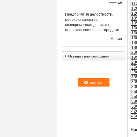
—— Ее
11
12
12
Предприятия целостности,
13
проверка качества,
13
своевременная доставка,
15
первоклассная после-продажа.
16
16
—— Марио
18
18
20
Оставьте нам сообщение
19
23
25
28
30
30
30
35
35
38
38
42
46
На