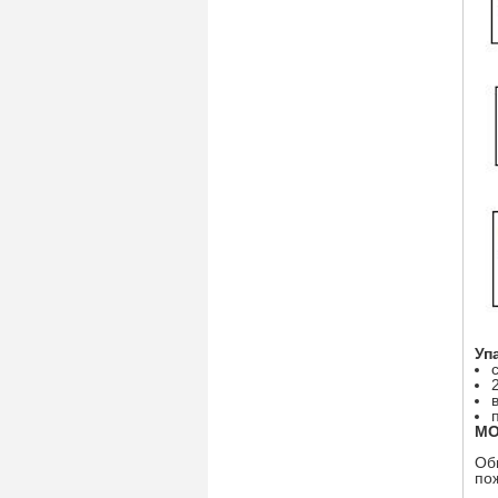
Уп
МО
Об
по