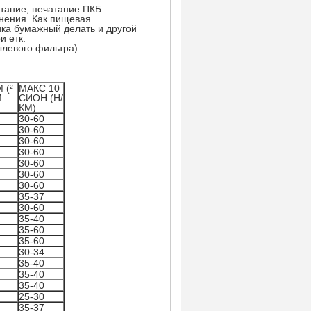
атание, печатание ПКБ
нения. Как пищевая
ка бумажный делать и другой
и етк.
ылевого фильтра)
 (²
МАКС 10
М
СИОН (Н/
)
КМ)
30-60
30-60
30-60
30-60
30-60
30-60
30-60
35-37
30-60
35-40
35-60
35-60
30-34
35-40
35-40
35-40
25-30
35-37