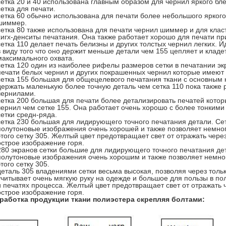
сетка 20 и 40 использована главным образом для чернил яркого бл
сетка для печати.
сетка 60 обычно использована для печати более небольшого яркого
шиммер.
сетка 80 также использована для печати чернил шиммер и для класт
хигх-денситы печатания. Она также работает хорошо для печати п
сетка 110 делает печать белизны и других толстых чернил легких. 
в виду того что оно держит меньше детали чем 155 цепляет и кладе
максимального охвата.
сетка 120 один из наиболее рифелы размеров сетки в печатании эк
печати белых чернил и других покрашенных чернил которые имеют 
сетка 155 большая для общецелевого печатания ткани с основным к
держать маленькую более точную деталь чем сетка 110 пока также
чернилами.
сетка 200 большая для печати более детализировать печатей кото
чернил чем сетке 155. Она работает очень хорошо с более тонким
сетки средн-ряда.
сетка 230 большая для лидирующего точного печатания детали. Се
полутоновые изображения очень хорошей и также позволяет немно
этого сетку 305. Желтый цвет предотвращает свет от отражать чере
острое изображение горя.
280 экранов сетки большие для лидирующего точного печатания де
полутоновые изображения очень хорошим и также позволяет немно
этого сетку 305.
деталь 305 владениями сетки весьма высокая, позволяя через тольк
учитывает очень мягкую руку на одежде и большое для пользы в п
и печатях процесса. Желтый цвет предотвращает свет от отражать ч
острое изображение горя.
работка продукции ткани полиэстера скрепляя болтами: