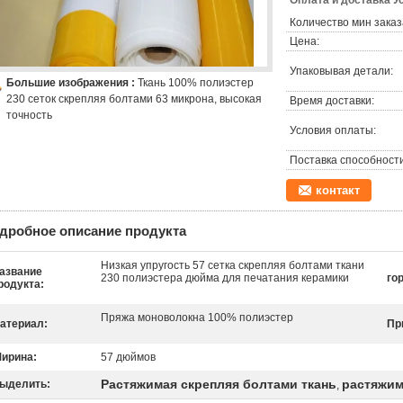
Оплата и доставка У
Количество мин заказ
Цена:
Упаковывая детали:
Большие изображения :
Ткань 100% полиэстер
230 сеток скрепляя болтами 63 микрона, высокая
Время доставки:
точность
Условия оплаты:
Поставка способности
контакт
дробное описание продукта
Низкая упругость 57 сетка скрепляя болтами ткани
азвание
230 полиэстера дюйма для печатания керамики
го
родукта:
Пряжа моноволокна 100% полиэстер
атериал:
Пр
ирина:
57 дюймов
Растяжимая скрепляя болтами ткань
растяжим
ыделить:
,