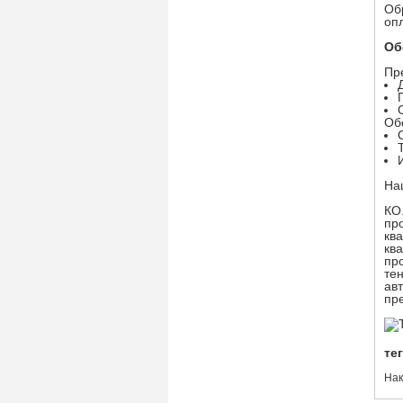
Об
оп
Об
Пр
Об
На
КО
пр
кв
кв
пр
те
ав
пр
тег
Нак