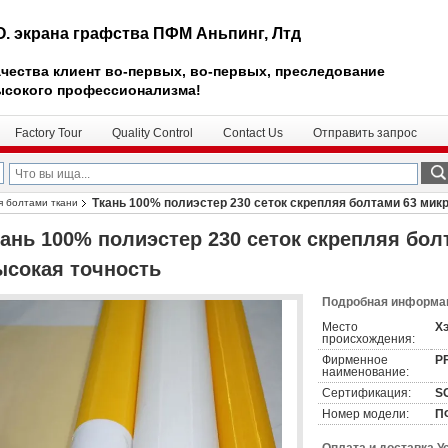
О. экрана графства ПФМ Аньпинг, Лтд
чества клиент во-первых, во-первых, преследование
ысокого профессионализма!
Factory Tour
Quality Control
Contact Us
Отправить запрос
Ткань 100% полиэстер 230 сеток скрепляя болтами 63 мик
я болтами ткани
кань 100% полиэстер 230 сеток скрепляя бол
ысокая точность
Подробная информац
Место
Хэ
происхождения:
Фирменное
P
наименование:
Сертификация:
S
Номер модели:
П