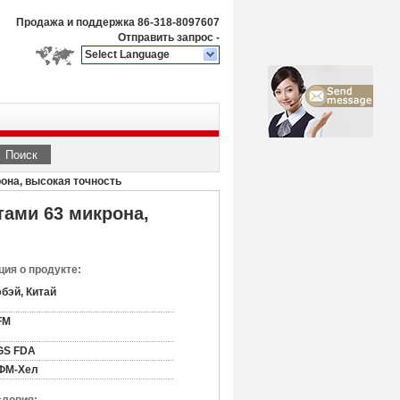
Продажа и поддержка
86-318-8097607
Отправить запрос
-
Select Language
Поиск
рона, высокая точность
тами 63 микрона,
ия о продукте:
бэй, Китай
FM
GS FDA
ФМ-Хел