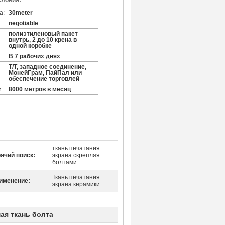
словия:
а:
30meter
negotiable
полиэтиленовый пакет
внутрь, 2 до 10 крена в
одной коробке
В 7 рабочих днях
Т/Т, западное соединение,
МонейГрам, ПайПал или
обеспечение торговлей
:
8000 метров в месяц
ткань печатания
рячий поиск:
экрана скрепляя
болтами
Ткань печатания
именение:
экрана керамики
ая ткань болта