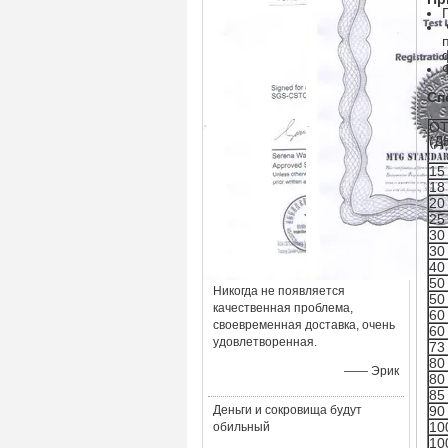
Сп
ОТ
(Д
15
18
20
25
30
30
40
50
Никогда не появляется
50
качественная проблема,
60
своевременная доставка, очень
60
удовлетворенная.
73
80
—— Эрик
80
85
Деньги и сокровища будут
90
10
обильный
10