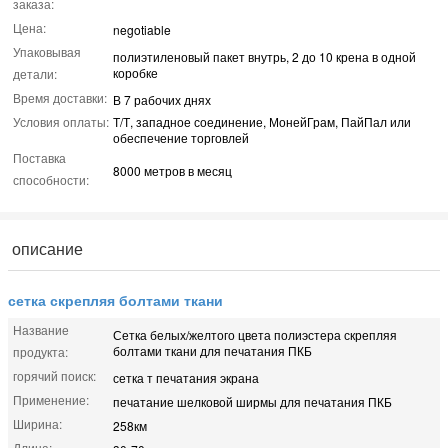
заказа:
Цена:
negotiable
Упаковывая
полиэтиленовый пакет внутрь, 2 до 10 крена в одной
коробке
детали:
Время доставки:
В 7 рабочих днях
Условия оплаты:
Т/Т, западное соединение, МонейГрам, ПайПал или
обеспечение торговлей
Поставка
8000 метров в месяц
способности:
описание
сетка скрепляя болтами ткани
Название
Сетка белых/желтого цвета полиэстера скрепляя
болтами ткани для печатания ПКБ
продукта:
горячий поиск:
сетка т печатания экрана
Применение:
печатание шелковой ширмы для печатания ПКБ
Ширина:
258км
Длина: