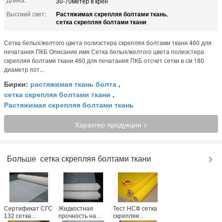
30-70метер в крен
Высокий свет:
Растяжимая скрепляя болтами ткань
,
сетка скрепляя болтами ткани
Сетка белых/желтого цвета полиэстера скрепляя болтами ткани 460 для
печатания ПКБ Описание имя Сетка белых/желтого цвета полиэстера
скрепляя болтами ткани 460 для печатания ПКБ отсчет сетки в см 180
диаметр пот...
Бирки:
растяжимая ткань болта
,
сетка скрепляя болтами ткани
,
Растяжимая скрепляя болтами ткань
Характер продукции >
Больше
сетка скрепляя болтами ткани
Сертификат СГС
Жидкостная
Тест НСФ сетка
132 сетка
прочность на
скрепляя