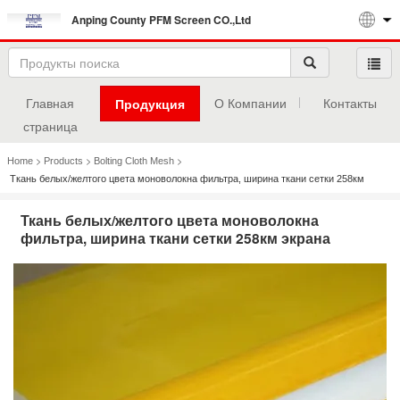
Anping County PFM Screen CO.,Ltd
Главная
О Компании
Контакты
Продукция
страница
>
>
>
Home
Products
Bolting Cloth Mesh
Ткань белых/желтого цвета моноволокна фильтра, ширина ткани сетки 258км
экрана
Ткань белых/желтого цвета моноволокна
фильтра, ширина ткани сетки 258км экрана