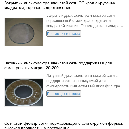
Закрытый диск фильтра ячеистой сети СС края с круглым/
квадратом, горячее сопротивление
Закрытый диск фильтра ячеистой сети
нержавеющей стали края с кругом и
квадрат Описание: Форма диска фильтра:
прямоугольник, квадрат, круг, овал,
Поставщик контакта
циркуляр, крышка, талия и абнормиты.
Структура диска фильтра: Одн...
Латунный диск фильтра ячеистой сети поддерживая для
фильтровать, микрон 20-200
Латунный диск фильтра ячеистой сети с
поддерживать используемый для
фильтровать имя латунный диск фильтра
ячеистой сети форма ячеистая сеть
Поставщик контакта
двойного слоя латунная с поддерживая
материалом внутрь сетка отсчет 3...
Сетчатый фильтр сетки нержавеющей стали округлой формы,
высокая прочность на растяжение