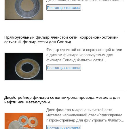
стали форма круглый, прямоугольный,
Поставщик контакта
квадратный или как ваша просьба сетка
отсчет 3-300меш на ...
Прямоугольный фильтр ячеистой сети, коррозионностойкий
сетчатый фильтр сетки для Соильд
Фильтр ячеистой сети нержавеющей стали
с диском фильтра используемым для
фильтра Соильд Фильтры сетки
нержавеющей стали сделаны из сетки
Поставщик контакта
нержавеющей стали, как сплетенная
ячеистая сеть, пефорированная ячеистая ...
Диск/стрейнер фильтра сетки микрона провода металла для
нефти или металлургии
Диск фильтра микрона ячеистой сети
металла нержавеющей стали/плиссировал
патрон/стрейнер для фильтровать Фильтры
сетки нержавеющей стали сделаны из
Поставщик контакта