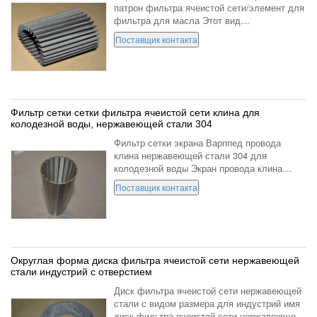
патрон фильтра ячеистой сети/элемент для
фильтра для масла Этот вид
плиссированного фильтра ячеистой сети
Поставщик контакта
сделан ячеистой сетью формы сплетенной
нержавеющей сталью. Во первых ...
Фильтр сетки сетки фильтра ячеистой сети клина для
колодезной воды, нержавеющей стали 304
Фильтр сетки экрана Варппед провода
клина нержавеющей стали 304 для
колодезной воды Экран провода клина
также экран Джонсона калледе. Описание:
Поставщик контакта
Экран провода клина сделан во время
одновременных проводов замотки ...
Округлая форма диска фильтра ячеистой сети нержавеющей
стали индустрий с отверстием
Диск фильтра ячеистой сети нержавеющей
стали с видом размера для индустрий имя
диск фильтра ячеистой сети нержавеющей