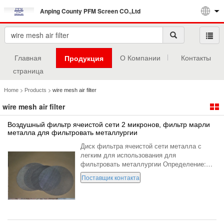
Anping County PFM Screen CO.,Ltd
Главная
О Компании
Контакты
Продукция
страница
>
>
Home
Products
wire mesh air filter
wire mesh air filter
Воздушный фильтр ячеистой сети 2 микронов, фильтр марли
металла для фильтровать металлургии
Диск фильтра ячеистой сети металла с
легким для использования для
фильтровать металлургии Определение:
Сетка металла сетки фильтра
Поставщик контакта
нержавеющей стали то есть, также
известная как фильтр для масла, фильтр
диска, ...