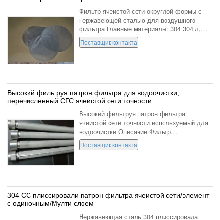
Фильтр ячеистой сети округлой формы с
нержавеющей сталью для воздушного
фильтра Главные материалы: 304 304 л,
316 316 л сеть нержавеющей стали
Поставщик контакта
пробивая, нержавеющая сталь заплетенная
сетка, нержавеющая сталь л...
Высокий фильтруя патрон фильтра для водоочистки,
перечисленный СГС ячеистой сети точности
Высокий фильтруя патрон фильтра
ячеистой сети точности используемый для
водоочистки Описание Фильтр
нержавеющей стали (фильтр нержавеющей
Поставщик контакта
стали), имеет хорошее хорошее
представление фильтра, размер фильтра
2...
304 СС плиссировали патрон фильтра ячеистой сети/элемент
с одиночным/Мулти слоем
Нержавеющая сталь 304 плиссировала