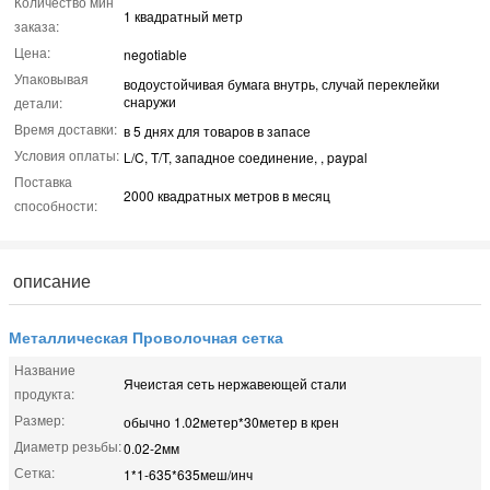
Количество мин
1 квадратный метр
заказа:
Цена:
negotiable
Упаковывая
водоустойчивая бумага внутрь, случай переклейки
снаружи
детали:
Время доставки:
в 5 днях для товаров в запасе
Условия оплаты:
L/C, T/T, западное соединение, , paypal
Поставка
2000 квадратных метров в месяц
способности:
описание
Металлическая Проволочная сетка
Название
Ячеистая сеть нержавеющей стали
продукта:
Размер:
обычно 1.02метер*30метер в крен
Диаметр резьбы:
0.02-2мм
Сетка:
1*1-635*635меш/инч