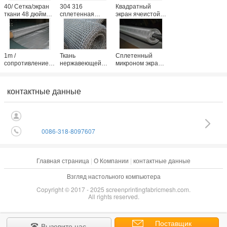
40/ Сетка/экран
304 316
Квадратный
ткани 48 дюймов
сплетенная
экран ячеистой
сплетенные
ячеистая сеть
сети
нержавеющей
нержавеющей
нержавеющей
сталью для
стали микрона
стали отверстия
фабрики шахты
размер 1
304 для ББК,
микрона
соткать равнины
1m /
Ткань
Сплетенный
минимальный,
сопротивление
нержавеющей
микроном экран
таможня длины
носки ткани
стали простого
ячеистой сети
сетки
Веаве,
нержавеющей
нержавеющей
нержавеющая
стали с Веаве
контактные данные
стали 1.22м
сетка экрана для
равнины/Твилл
сплетенное
фильтровать
шириной для
микрона
фильтровать еды
0086-318-8097607
Главная страница
|
О Компании
|
контактные данные
Взгляд настольного компьютера
Copyright © 2017 - 2025 screenprintingfabricmesh.com.
All rights reserved.
Поставщик
Вызовите нас