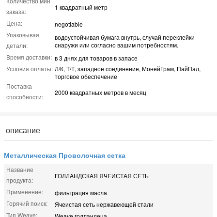
Количество мин
1 квадратный метр
заказа:
Цена:
negotiable
Упаковывая
водоустойчивая бумага внутрь, случай переклейки
снаружи или согласно вашим потребностям.
детали:
Время доставки:
в 3 днях для товаров в запасе
Условия оплаты:
Л/К, Т/Т, западное соединение, МонейГрам, ПайПал,
торговое обеспечение
Поставка
2000 квадратных метров в месяц
способности:
описание
Металлическая Проволочная сетка
Название
ГОЛЛАНДСКАЯ ЯЧЕИСТАЯ СЕТЬ
продукта:
Применение:
фильтрация масла
Горячий поиск:
Ячеистая сеть нержавеющей стали
Тип Weave:
Weave голландеца