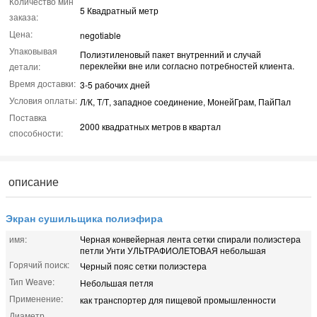
Количество мин
5 Квадратный метр
заказа:
Цена:
negotiable
Упаковывая
Полиэтиленовый пакет внутренний и случай
переклейки вне или согласно потребностей клиента.
детали:
Время доставки:
3-5 рабочих дней
Условия оплаты:
Л/К, Т/Т, западное соединение, МонейГрам, ПайПал
Поставка
2000 квадратных метров в квартал
способности:
описание
Экран сушильщика полиэфира
имя:
Черная конвейерная лента сетки спирали полиэстера
петли Унти УЛЬТРАФИОЛЕТОВАЯ небольшая
Горячий поиск:
Черный пояс сетки полиэстера
Тип Weave:
Небольшая петля
Применение:
как транспортер для пищевой промышленности
Диаметр