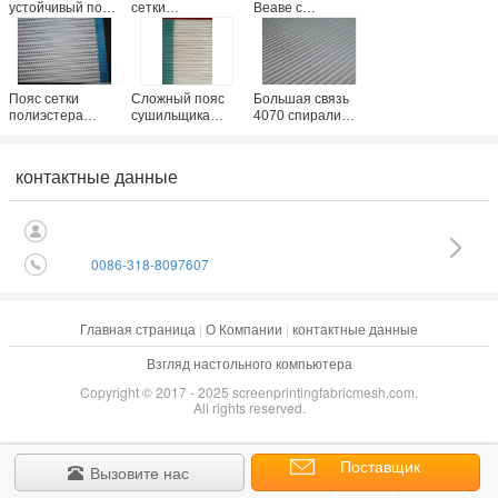
устойчивый пояс
сетки
Веаве с
сетки
полиэстера с
спиральным
полиэстера с
спиральным
сушильщиком
белизной
транспортером
транспортера
используемой
для Деватеринг
для машины для
для нечистот
сушильщика/
просушки
Пояс сетки
Сложный пояс
Большая связь
шуги еды
полиэстера
сушильщика
4070 спирали
простого Веаве
спирали
ткани сетки 100
Папермакинг с
полиэстера
полиэстер петли
спиральным
машины с
для обработки
контактные данные
экраном
спиральным
продукта
сушильщика для
Веаве для
питания
сушить
транспортера
0086-318-8097607
Главная страница
|
О Компании
|
контактные данные
Взгляд настольного компьютера
Copyright © 2017 - 2025 screenprintingfabricmesh.com.
All rights reserved.
Поставщик
Вызовите нас
контакта