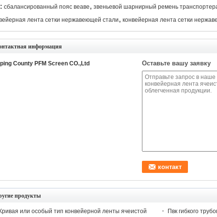
,
:
сбалансированный пояс веаве
звеньевой шарнирный ремень транспортер
,
вейерная лента сетки нержавеющей стали
конвейерная лента сетки нержав
онтактная информация
Оставьте вашу заявку
ping County PFM Screen CO.,Ltd
ругие продукты
Кривая или особый тип конвейерной ленты ячеистой
Пвк гибкого труб