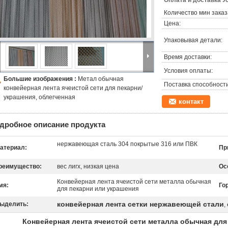
Оплата и доставка У
Количество мин заказ
Цена:
Упаковывая детали:
Время доставки:
Условия оплаты:
Большие изображения :
Метал обычная
Поставка способности
конвейерная лента ячеистой сети для пекарни/
украшения, облегченная
контакт
дробное описание продукта
нержавеющая сталь 304 покрытые 316 или ПВК
атериал:
Пр
реимущество:
вес лигх, низкая цена
Ос
Конвейерная лента ячеистой сети металла обычная
мя:
Го
для пекарни или украшения
конвейерная лента сетки нержавеющей стали
ыделить:
,
Конвейерная лента ячеистой сети металла обычная для