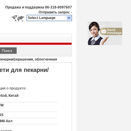
Продажа и поддержка
86-318-8097607
Отправить запрос
-
Select Language
Поиск
пекарни/украшения, облегченная
ети для пекарни/
ия о продукте:
бэй, Китай
FM
GS
ФМ-Хел