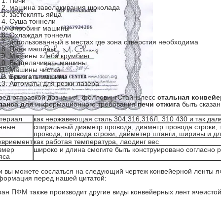
Печи
машина заволакивания шоколада
застеклять яйца
Суша тоннели
Энробинг машины
Охлаждая тоннели
использованный в местах где зона отверстия необходима
Паяя машины
Машины хлеба крумбинг
Выщелачивать машины
Машины чистки
Брызгать машины
Автоматы для резки лазера
ред отправкой дознания, фолловингСтайньлесс
стальная конвейе
ланса для
информационного требования
печи отжига
быть сказа
териал
как нержавеющая сталь 304,316,316Л, 310 430 и так дал
нные
спиральный диаметр провода, диаметр провода строки, 
провода, провода строки, дайметер штанги, ширины и д
квриемент
как работая температура, лаодинг вес
змер
широко и длина смогите быть конструировано согласно 
яса
и вы можете сослаться на следующий чертеж конвейерной ленты яч
формация перед нашей цитатой:
ран ПФМ также производит другие виды конвейерных лент ячеистой