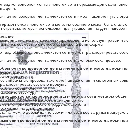
от вид конвейерной ленты ячеистой сети нержавеющей стали также
на цепи.
ычная конвейерная лента ячеистой сети имеет такой же путь с огра
териал
пояса ячеистой сети металла обычного может быть сталью
к покрытым, который использован для украшения, не для пищевой
исание
нвейерная лента ячеистой сети произведена используя правый и 
единяясь совместно с поясом сетки звена цепи формы
от вид обычного пояса ячеистой сети может транспортировать бол
ычная конвейерная лента ячеистой сети экономическа, дешево.
обенности конвейерной ленты ячеистой сети металла обычно
Низкая цена.
Облегченный.
все спиральные провода такого же направления, и сплетенный сов
транспортировать светлые продукты
простые соединения
раскройте структуру
еимущество
конвейерной ленты ячеистой сети металла обыч
коррозионностойкие кислота и алкали ботхто
смогите принести 2000 стоградусных степени
обслуживание длинной жизни
штанга можно добавить, что увеличила свой вес загрузки к загрузк
именения конвейерной ленты ячеистой сети металла обычной