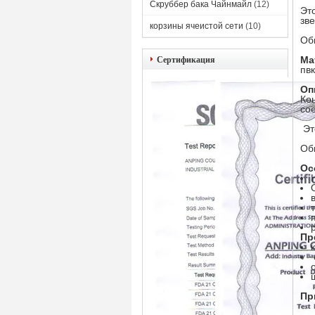
Скруббер бака Чайнмайл
(12)
Эт
зве
корзины ячеистой сети
(10)
Об
Ма
Сертификация
пв
Оп
Ко
со
Эт
Об
Ос
Пр
Пр