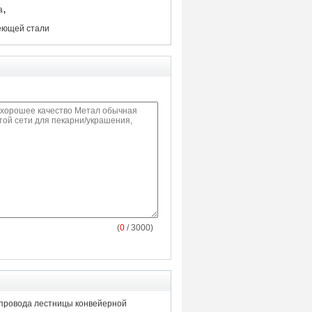
,
а
еющей стали
(
0
/ 3000)
опровода лестницы конвейерной