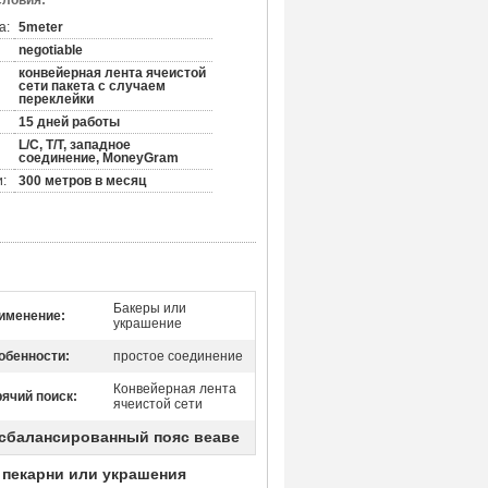
словия:
а:
5meter
negotiable
конвейерная лента ячеистой
сети пакета с случаем
переклейки
15 дней работы
L/C, T/T, западное
соединение, MoneyGram
:
300 метров в месяц
Бакеры или
именение:
украшение
обенности:
простое соединение
Конвейерная лента
рячий поиск:
ячеистой сети
сбалансированный пояс веаве
 пекарни или украшения