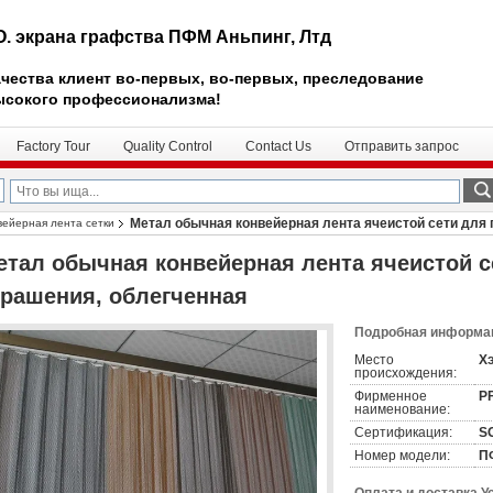
О. экрана графства ПФМ Аньпинг, Лтд
чества клиент во-первых, во-первых, преследование
ысокого профессионализма!
Factory Tour
Quality Control
Contact Us
Отправить запрос
Метал обычная конвейерная лента ячеистой сети для 
вейерная лента сетки
етал обычная конвейерная лента ячеистой с
крашения, облегченная
Подробная информац
Место
Хэ
происхождения:
Фирменное
P
наименование:
Сертификация:
S
Номер модели:
П