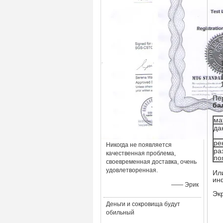
Пе
ба
ма
да
ре
Никогда не появляется
ра
качественная проблема,
по
своевременная доставка, очень
удовлетворенная.
Ил
ин
—— Эрик
Эк
Деньги и сокровища будут
обильный