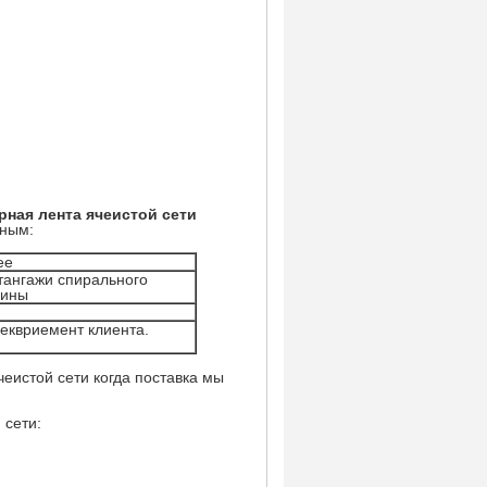
рная лента ячеистой сети
нным:
ее
тангажи спирального
лины
реквриемент клиента.
еистой сети когда поставка мы
 сети: