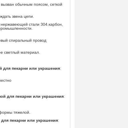
 вызван обычным поясом, сеткой
ждать звена цепи.
 нержавеющей стали 304.карбон,
 промышленности.
левый спиральный провод
ее светлый материал.
й для пекарни или украшения
:
местно
ной для пекарни или украшения
:
е формы тяжелой.
 для пекарни или украшения
: