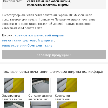
Высокий свет:
сетка ткани шелковой ширмы
,
крен сетки шелковой ширмы
Кислотоупорная белая сетка печатания экрана 100Микрон шелк
используемая для печати 1 описание Печатание экрана печатание
восковки, оно напечатано с выбитой Индией, гравуре совместно
известным как 4 печатая мет...
Бирки:
крен сетки шелковой ширмы
,
сетка ткани шелковой ширмы
,
силк скрепляя болтами ткань
Характер продукции >
Больше
сетка печатания шелковой ширмы полиэфира
Электроника
Сетка печатания
Крен сетки
печатая высокую
шелковой ширмы
печатания
растяжимую
100 микронов
экрана 140Т
скрепляя
для точности
шелк 87 дюймов