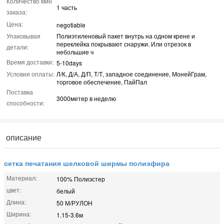
Количество мин
1 часть
заказа:
Цена:
negotiable
Упаковывая
Полиэтиленовый пакет внутрь на одном крене и
переклейка покрывают снаружи. Или отрезок в
детали:
небольшие ч
Время доставки:
5-10days
Условия оплаты:
Л/К, Д/А, Д/П, Т/Т, западное соединение, МонейГрам,
торговое обеспечение, ПайПал
Поставка
3000метер в неделю
способности:
описание
сетка печатания шелковой ширмы полиэфира
Материал:
100% Полиэстер
цвет:
белый
Длина:
50 М/РУЛОН
Ширина:
1.15-3.6м