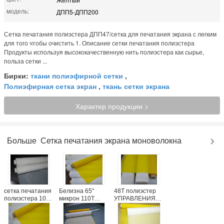
модель:
ДПП5-ДПП200
Сетка печатания полиэстера ДПП47/сетка для печатания экрана с легким
для того чтобы очистить 1. Описание сетки печатания полиэстера
Продукты используя высококачественную нить полиэстера как сырье,
польза сетки ...
Бирки:
ткани полиэфирной сетки
,
Полиэфирная сетка экран
,
ткань сетки экрана
Характер продукции >
Больше
Сетка печатания экрана моноволокна
сетка печатания
Белизна 65"
48Т полиэстер
полиэстера 100
микрон 110Т
УПРАВЛЕНИЯ
микронов белая
сетки 51
ПО
для
печатания
САНИТАРНОМУ
керамического
полиэстера для
НАДЗОРУ ЗА