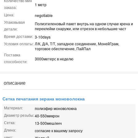
Количество мин
1 метр
заказа:
Цена:
negotiable
Упаковывая
Полиэтиленовый пакет внутрь на одном случае крена и
переклейки снаружи, или отрезок в небольшие част
детали:
Время доставки:
3-10days
Условия оплаты:
Л/К, Д/А, Т/Т, западное соединение, МонейГрам,
торговое обеспечение, ПайПал
Поставка
3000метерс в неделю
способности:
описание
Сетка печатания экрана моноволокна
Материал:
полиэфир моноволокна
Диаметр резьбы:
40-550микрон
Сетка:
13-500меш/инч
Длина:
согласие к вашему запросу
цвет:
Желтый