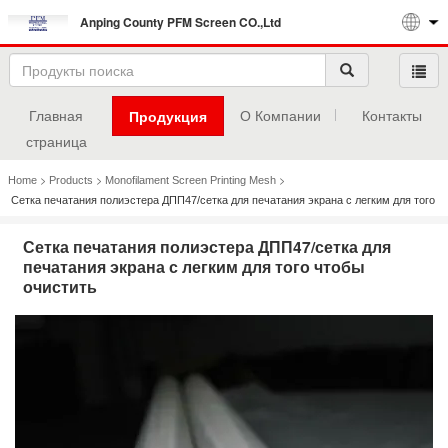
Anping County PFM Screen CO.,Ltd
Главная
О Компании
Контакты
Продукция
страница
>
>
>
Home
Products
Monofilament Screen Printing Mesh
Сетка печатания полиэстера ДПП47/сетка для печатания экрана с легким для того
чтобы очистить
Сетка печатания полиэстера ДПП47/сетка для
печатания экрана с легким для того чтобы
очистить